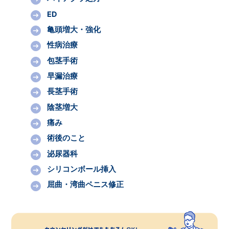
ED
亀頭増大・強化
性病治療
包茎手術
早漏治療
長茎手術
陰茎増大
痛み
術後のこと
泌尿器科
シリコンボール挿入
屈曲・湾曲ペニス修正