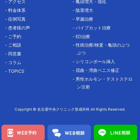
- アクセス
- 亀頭増大・強化
- 料金体系
- 陰茎増大
- 症例写真
- 早漏治療
- 患者様の声
- パイプカット治療
- ご予約
- ED治療
- ご相談
- 性病治療/検査・亀頭のぶつ
ぶつ
- 同意書
- シリコンボール挿入
- コラム
- 屈曲・湾曲ペニス修正
- TOPICS
- 男性ホルモン・テストステロ
ン注射
Copyright © 名古屋中央クリニック形成外科 All Rights Reserved.