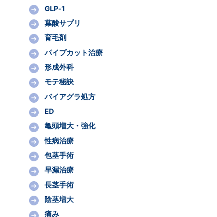
GLP-1
葉酸サプリ
育毛剤
パイプカット治療
形成外科
モテ秘訣
バイアグラ処方
ED
亀頭増大・強化
性病治療
包茎手術
早漏治療
長茎手術
陰茎増大
痛み