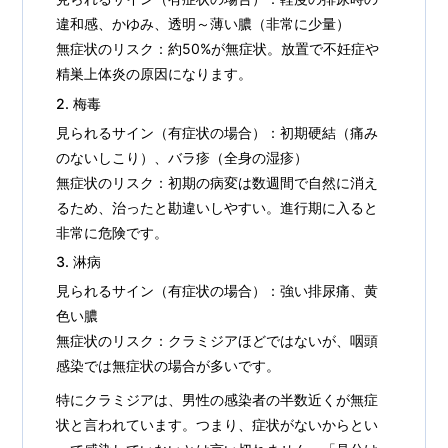
違和感、かゆみ、透明～薄い膿（非常に少量）
無症状のリスク：約50%が無症状。放置で不妊症や
精巣上体炎の原因になります。
2. 梅毒
見られるサイン（有症状の場合）：初期硬結（痛み
のないしこり）、バラ疹（全身の湿疹）
無症状のリスク：初期の病変は数週間で自然に消え
るため、治ったと勘違いしやすい。進行期に入ると
非常に危険です。
3. 淋病
見られるサイン（有症状の場合）：強い排尿痛、黄
色い膿
無症状のリスク：クラミジアほどではないが、咽頭
感染では無症状の場合が多いです。
特にクラミジアは、男性の感染者の半数近くが無症
状と言われています。つまり、症状がないからとい