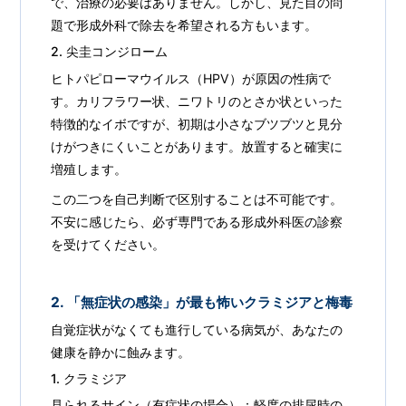
で、治療の必要はありません。しかし、見た目の問
題で形成外科で除去を希望される方もいます。
2. 尖圭コンジローム
ヒトパピローマウイルス（HPV）が原因の性病で
す。カリフラワー状、ニワトリのとさか状といった
特徴的なイボですが、初期は小さなブツブツと見分
けがつきにくいことがあります。放置すると確実に
増殖します。
この二つを自己判断で区別することは不可能です。
不安に感じたら、必ず専門である形成外科医の診察
を受けてください。
2. 「無症状の感染」が最も怖いクラミジアと梅毒
自覚症状がなくても進行している病気が、あなたの
健康を静かに蝕みます。
1. クラミジア
見られるサイン（有症状の場合）：軽度の排尿時の