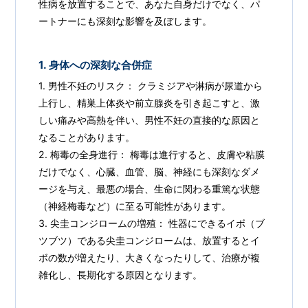
性病を放置することで、あなた自身だけでなく、パ
ートナーにも深刻な影響を及ぼします。
1. 身体への深刻な合併症
1. 男性不妊のリスク： クラミジアや淋病が尿道から
上行し、精巣上体炎や前立腺炎を引き起こすと、激
しい痛みや高熱を伴い、男性不妊の直接的な原因と
なることがあります。
2. 梅毒の全身進行： 梅毒は進行すると、皮膚や粘膜
だけでなく、心臓、血管、脳、神経にも深刻なダメ
ージを与え、最悪の場合、生命に関わる重篤な状態
（神経梅毒など）に至る可能性があります。
3. 尖圭コンジロームの増殖： 性器にできるイボ（ブ
ツブツ）である尖圭コンジロームは、放置するとイ
ボの数が増えたり、大きくなったりして、治療が複
雑化し、長期化する原因となります。