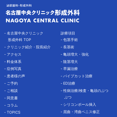
- 名古屋中央クリニック
診療項目
形成外科 TOP
- 包茎手術
- クリニック紹介・院長紹介
- 長茎術
- アクセス
- 亀頭増大・強化
- 料金体系
- 陰茎増大
- 症例写真
- 早漏治療
- 患者様の声
- パイプカット治療
- ご予約
- ED治療
- ご相談
- 性病治療/検査・亀頭のぶつ
ぶつ
- 同意書
- シリコンボール挿入
- コラム
- 屈曲・湾曲ペニス修正
- TOPICS