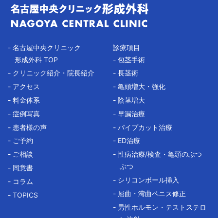
- 名古屋中央クリニック
診療項目
形成外科 TOP
- 包茎手術
- クリニック紹介・院長紹介
- 長茎術
- アクセス
- 亀頭増大・強化
- 料金体系
- 陰茎増大
- 症例写真
- 早漏治療
- 患者様の声
- パイプカット治療
- ご予約
- ED治療
- ご相談
- 性病治療/検査・亀頭のぶつ
ぶつ
- 同意書
- シリコンボール挿入
- コラム
- 屈曲・湾曲ペニス修正
- TOPICS
- 男性ホルモン・テストステロ