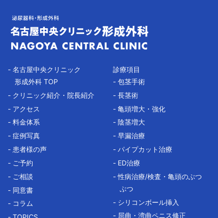
- 名古屋中央クリニック
診療項目
形成外科 TOP
- 包茎手術
- クリニック紹介・院長紹介
- 長茎術
- アクセス
- 亀頭増大・強化
- 料金体系
- 陰茎増大
- 症例写真
- 早漏治療
- 患者様の声
- パイプカット治療
- ご予約
- ED治療
- ご相談
- 性病治療/検査・亀頭のぶつ
ぶつ
- 同意書
- シリコンボール挿入
- コラム
- 屈曲・湾曲ペニス修正
- TOPICS