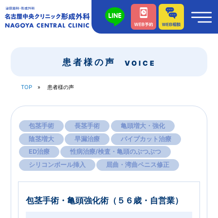
患者様の声
VOICE
TOP
患者様の声
包茎手術
長茎手術
亀頭増大・強化
陰茎増大
早漏治療
パイプカット治療
ED治療
性病治療/検査・亀頭のぶつぶつ
シリコンボール挿入
屈曲・湾曲ペニス修正
包茎手術・亀頭強化術（５６歳・自営業）