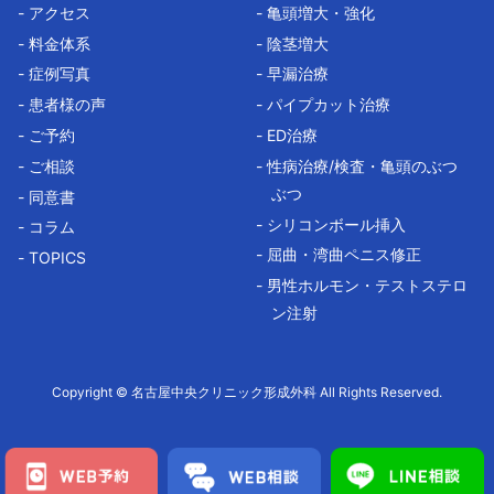
- アクセス
- 亀頭増大・強化
- 料金体系
- 陰茎増大
- 症例写真
- 早漏治療
- 患者様の声
- パイプカット治療
- ご予約
- ED治療
- ご相談
- 性病治療/検査・亀頭のぶつ
ぶつ
- 同意書
- シリコンボール挿入
- コラム
- 屈曲・湾曲ペニス修正
- TOPICS
- 男性ホルモン・テストステロ
ン注射
Copyright © 名古屋中央クリニック形成外科 All Rights Reserved.