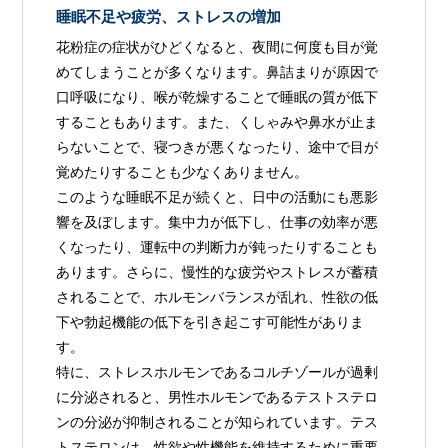
睡眠不足や疲労、ストレスの増加
花粉症の症状がひどくなると、夜間に何度も目が覚
めてしまうことが多くなります。鼻詰まりが原因で
口呼吸になり、喉が乾燥することで睡眠の質が低下
することもあります。また、くしゃみや鼻水が止ま
らないことで、寝つきが悪くなったり、途中で目が
覚めたりすることも少なくありません。
このような睡眠不足が続くと、日中の活動にも悪影
響を及ぼします。集中力が低下し、仕事の効率が悪
くなったり、運転中の判断力が鈍ったりすることも
あります。さらに、慢性的な疲労やストレスが蓄積
されることで、ホルモンバランスが乱れ、性欲の低
下や勃起機能の低下を引き起こす可能性がありま
す。
特に、ストレスホルモンであるコルチゾールが過剰
に分泌されると、男性ホルモンであるテストステロ
ンの分泌が抑制されることが知られています。テス
トステロンは、性欲や性機能を維持するために重要