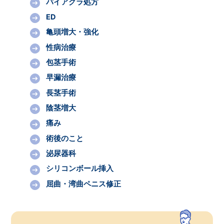
バイアグラ処方
ED
亀頭増大・強化
性病治療
包茎手術
早漏治療
長茎手術
陰茎増大
痛み
術後のこと
泌尿器科
シリコンボール挿入
屈曲・湾曲ペニス修正