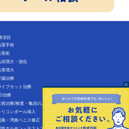
療項目
 包茎手術
 長茎術
 亀頭増大・強化
 陰茎増大
 早漏治療
 パイプカット治療
ED治療
 性病治療/検査・亀頭のぶつぶつ
 シリコンボール挿入
 屈曲・湾曲ペニス修正
 男性ホルモン・テストステロン注射