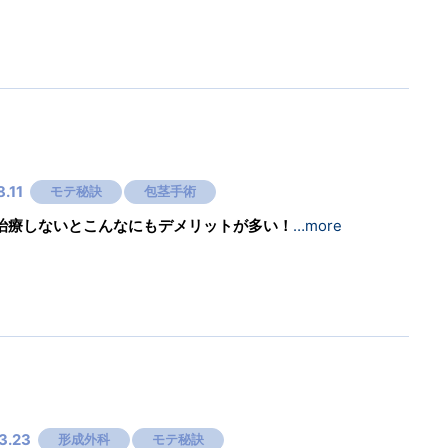
8.11
モテ秘訣
包茎手術
治療しないとこんなにもデメリットが多い！
…more
3.23
形成外科
モテ秘訣