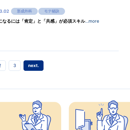
3.02
形成外科
モテ秘訣
になるには「肯定」と「共感」が必須スキル
…more
2
3
next.