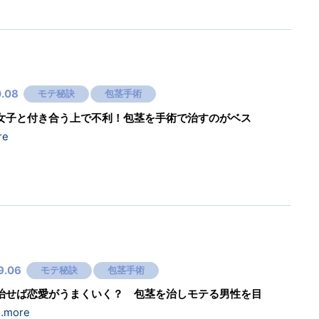
0.08
モテ秘訣
包茎手術
女子と付き合う上で不利！包茎を手術で治すのがベス
re
9.06
モテ秘訣
包茎手術
治せば恋愛がうまくいく？ 包茎を治しモテる男性を目
…more