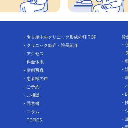
- 名古屋中央クリニック
形成外科 TOP
診
-
- クリニック紹介・院長紹介
-
- アクセス
-
- 料金体系
-
- 症例写真
-
- 患者様の声
-
- ご予約
- 
- ご相談
-
- 同意書
-
- コラム
-
- TOPICS
-