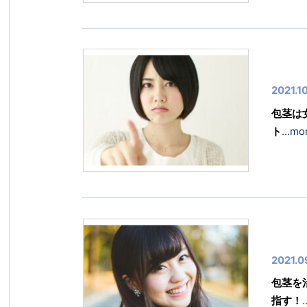
2021.1
包茎は
ト
…mo
2021.0
包茎を
指す！