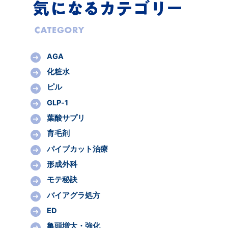
AGA
化粧水
ピル
GLP-1
葉酸サプリ
育毛剤
パイプカット治療
形成外科
モテ秘訣
バイアグラ処方
ED
亀頭増大・強化